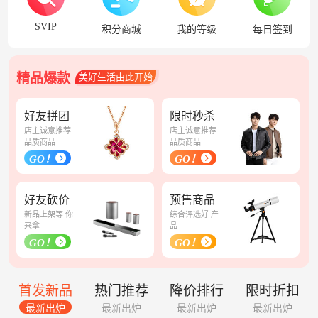
SVIP
积分商城
我的等级
每日签到
精品爆款
美好生活由此开始
好友拼团
限时秒杀
店主诚意推荐
店主诚意推荐
品质商品
品质商品
GO！
GO！
好友砍价
预售商品
新品上架等 你
综合评选好 产
来拿
品
GO！
GO！
首发新品
热门推荐
降价排行
限时折扣
最新出炉
最新出炉
最新出炉
最新出炉